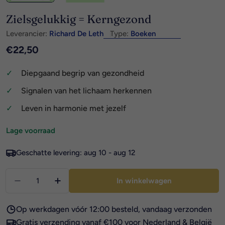
Zielsgelukkig = Kerngezond
Leverancier:
Richard De Leth
Type:
Boeken
Normale
€22,50
prijs
Diepgaand begrip van gezondheid
Signalen van het lichaam herkennen
Leven in harmonie met jezelf
Lage voorraad
Geschatte levering:
aug 10 - aug 12
Aantal
In winkelwagen
Aantal verlagen voor Zielsgelukkig = Kerngezond
Aantal verhogen voor Zielsgelukkig = K
Op werkdagen vóór 12:00 besteld, vandaag verzonden
Gratis verzending vanaf €100 voor Nederland & België