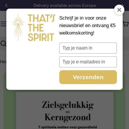
Ga
Delivery available across Europe
Op werkd
naar
inhoud
Schrijf je in voor onze
nieuwsbrief en ontvang €5
W
welkomskorting!
Typ
Zoeken
je
naam
Typ
Home
ALL products
Zielsgelukkig = Kerngezond
in
je
e-
Ga
Verzenden
mailadres
naar
in
productinformatie